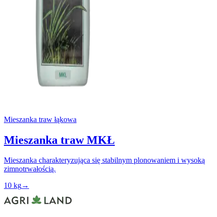
Mieszanka traw łąkowa
Mieszanka traw MKŁ
Mieszanka charakteryzująca się stabilnym plonowaniem i wysoką
zimnotrwałością.
10 kg
→