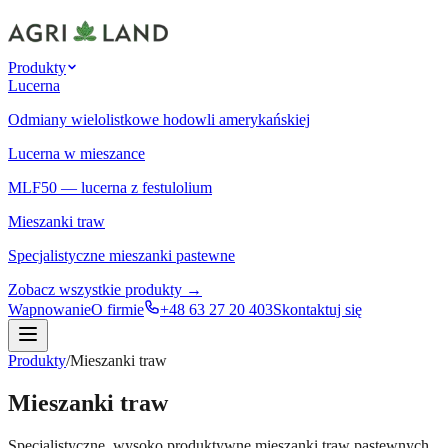
Produkty
Lucerna
Odmiany wielolistkowe hodowli amerykańskiej
Lucerna w mieszance
MLF50 — lucerna z festulolium
Mieszanki traw
Specjalistyczne mieszanki pastewne
Zobacz wszystkie produkty →
Wapnowanie
O firmie
+48 63 27 20 403
Skontaktuj się
Produkty
/
Mieszanki traw
Mieszanki traw
Specjalistyczne, wysoko produktywne mieszanki traw pastewnych