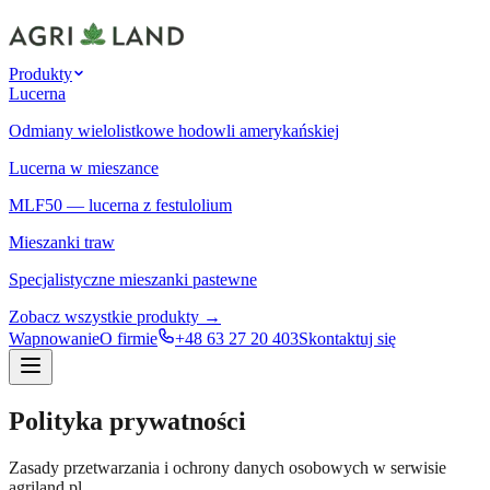
Produkty
Lucerna
Odmiany wielolistkowe hodowli amerykańskiej
Lucerna w mieszance
MLF50 — lucerna z festulolium
Mieszanki traw
Specjalistyczne mieszanki pastewne
Zobacz wszystkie produkty →
Wapnowanie
O firmie
+48 63 27 20 403
Skontaktuj się
Polityka prywatności
Zasady przetwarzania i ochrony danych osobowych w serwisie
agriland.pl.