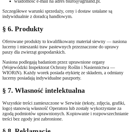
wiadomość e-mail na adres biuro@agriland.pl.
Szczegółowe warunki sprzedaży, ceny i dostaw ustalane są
indywidualnie z doradcą handlowym.
§ 6. Produkty
Oferowane produkty to kwalifikowany materiał siewny — nasiona
lucerny i mieszanki traw pastewnych przeznaczone do uprawy
paszy dla zwierząt gospodarskich.
Nasiona podlegają badaniom przez uprawnione organy
(Wojewódzki Inspektorat Ochrony Roślin i Nasiennictwa —
WIORiN). Każdy worek posiada etykietę ze składem, a odmiany
lucerny posiadają indywidualne paszporty.
§ 7. Własność intelektualna
Wszystkie treści zamieszczone w Serwisie (teksty, zdjęcia, grafiki,
logo) stanowią własność Operatora lub zostały wykorzystane za
zgodą podmiotów uprawnionych. Kopiowanie i rozpowszechnianie
treści bez zgody jest zabronione.
§ 8. Reklamacje