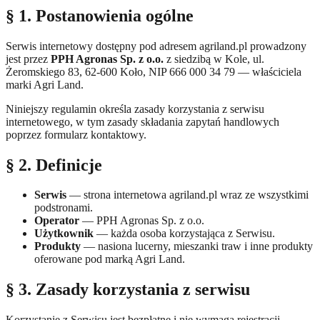
§ 1. Postanowienia ogólne
Serwis internetowy dostępny pod adresem agriland.pl prowadzony
jest przez
PPH Agronas Sp. z o.o.
z siedzibą w Kole, ul.
Żeromskiego 83, 62-600 Koło, NIP 666 000 34 79 — właściciela
marki Agri Land.
Niniejszy regulamin określa zasady korzystania z serwisu
internetowego, w tym zasady składania zapytań handlowych
poprzez formularz kontaktowy.
§ 2. Definicje
Serwis
— strona internetowa agriland.pl wraz ze wszystkimi
podstronami.
Operator
— PPH Agronas Sp. z o.o.
Użytkownik
— każda osoba korzystająca z Serwisu.
Produkty
— nasiona lucerny, mieszanki traw i inne produkty
oferowane pod marką Agri Land.
§ 3. Zasady korzystania z serwisu
Korzystanie z Serwisu jest bezpłatne i nie wymaga rejestracji.