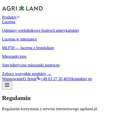
Produkty
Lucerna
Odmiany wielolistkowe hodowli amerykańskiej
Lucerna w mieszance
MLF50 — lucerna z festulolium
Mieszanki traw
Specjalistyczne mieszanki pastewne
Zobacz wszystkie produkty →
Wapnowanie
O firmie
+48 63 27 20 403
Skontaktuj się
Regulamin
Regulamin korzystania z serwisu internetowego agriland.pl.