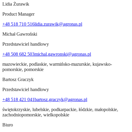
Lidia Żurawik
Product Manager
+48 518 710 516
lidia.zurawik@agronas.pl
Michał Gawroński
Przedstawiciel handlowy
+48 508 682 503
michal.gawronski@agronas.pl
mazowieckie, podlaskie, warmińsko-mazurskie, kujawsko-
pomorskie, pomorskie
Bartosz Graczyk
Przedstawiciel handlowy
+48 518 421 041
bartosz.graczyk@agronas.pl
świętokrzyskie, lubelskie, podkarpackie, łódzkie, małopolskie,
zachodniopomorskie, wielkopolskie
Biuro