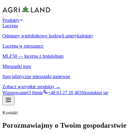
Produkty
Lucerna
Odmiany wielolistkowe hodowli amerykańskiej
Lucerna w mieszance
MLF50 — lucerna z festulolium
Mieszanki traw
Specjalistyczne mieszanki pastewne
Zobacz wszystkie produkty →
Wapnowanie
O firmie
+48 63 27 20 403
Skontaktuj się
Kontakt
Porozmawiajmy o Twoim gospodarstwie