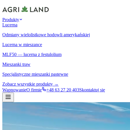
Produkty
Lucerna
Odmiany wielolistkowe hodowli amerykańskiej
Lucerna w mieszance
MLF50 — lucerna z festulolium
Mieszanki traw
Specjalistyczne mieszanki pastewne
Zobacz wszystkie produkty →
Wapnowanie
O firmie
+48 63 27 20 403
Skontaktuj się