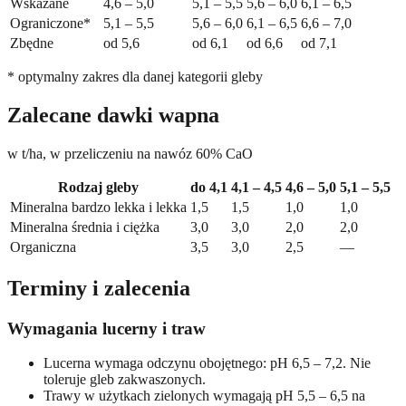
Wskazane
4,6 – 5,0
5,1 – 5,5
5,6 – 6,0
6,1 – 6,5
Ograniczone*
5,1 – 5,5
5,6 – 6,0
6,1 – 6,5
6,6 – 7,0
Zbędne
od 5,6
od 6,1
od 6,6
od 7,1
* optymalny zakres dla danej kategorii gleby
Zalecane dawki wapna
w t/ha, w przeliczeniu na nawóz 60% CaO
Rodzaj gleby
do 4,1
4,1 – 4,5
4,6 – 5,0
5,1 – 5,5
Mineralna bardzo lekka i lekka
1,5
1,5
1,0
1,0
Mineralna średnia i ciężka
3,0
3,0
2,0
2,0
Organiczna
3,5
3,0
2,5
—
Terminy i zalecenia
Wymagania lucerny i traw
Lucerna wymaga odczynu obojętnego: pH 6,5 – 7,2. Nie
toleruje gleb zakwaszonych.
Trawy w użytkach zielonych wymagają pH 5,5 – 6,5 na