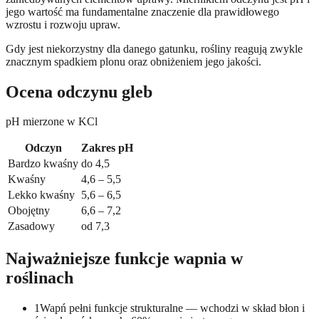
jego wartość ma fundamentalne znaczenie dla prawidłowego
wzrostu i rozwoju upraw.
Gdy jest niekorzystny dla danego gatunku, rośliny reagują zwykle
znacznym spadkiem plonu oraz obniżeniem jego jakości.
Ocena odczynu gleb
pH mierzone w KCl
Odczyn
Zakres pH
Bardzo kwaśny
do 4,5
Kwaśny
4,6 – 5,5
Lekko kwaśny
5,6 – 6,5
Obojętny
6,6 – 7,2
Zasadowy
od 7,3
Najważniejsze funkcje wapnia w
roślinach
1
Wapń pełni funkcje strukturalne — wchodzi w skład błon i