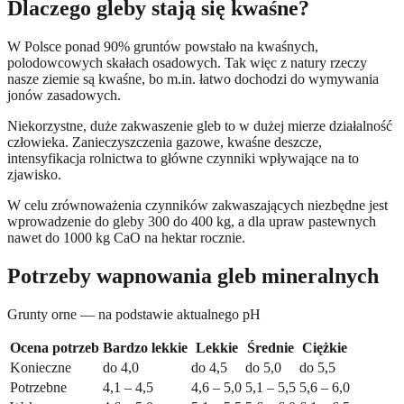
Dlaczego gleby stają się kwaśne?
W Polsce ponad 90% gruntów powstało na kwaśnych,
polodowcowych skałach osadowych. Tak więc z natury rzeczy
nasze ziemie są kwaśne, bo m.in. łatwo dochodzi do wymywania
jonów zasadowych.
Niekorzystne, duże zakwaszenie gleb to w dużej mierze działalność
człowieka. Zanieczyszczenia gazowe, kwaśne deszcze,
intensyfikacja rolnictwa to główne czynniki wpływające na to
zjawisko.
W celu zrównoważenia czynników zakwaszających niezbędne jest
wprowadzenie do gleby 300 do 400 kg, a dla upraw pastewnych
nawet do 1000 kg CaO na hektar rocznie.
Potrzeby wapnowania gleb mineralnych
Grunty orne — na podstawie aktualnego pH
Ocena potrzeb
Bardzo lekkie
Lekkie
Średnie
Ciężkie
Konieczne
do 4,0
do 4,5
do 5,0
do 5,5
Potrzebne
4,1 – 4,5
4,6 – 5,0
5,1 – 5,5
5,6 – 6,0