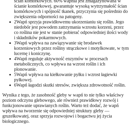
ścian komórkowych. 60% wapnia jest zmagazynowana w
ścianie komórkowej, gwarantuje wysoką wytrzymałość ścian
komórkowych i spójność tkanek, przyczynia się pośrednio do
zwiększenia odporności na patogeny.
2
Wapń sprzyja prawidłowemu ukorzenianiu się roślin. Jego
niedobór jest powodem zatrzymania wzrostu korzeni, przez
co roślina nie jest w stanie pobierać odpowiedniej ilości wody
i składników pokarmowych.
3
Wapń wpływa na zawiązywanie się brodawek
korzeniowych przez rośliny strączkowe i motylkowate, w tym
lucernę i koniczynę.
4
Wapń reguluje aktywność enzymów w procesach
metabolicznych, co wpływa na wzrost roślin i ich
plonowanie.
5
Wapń wpływa na kiełkowanie pyłku i wzrost łagiewki
pyłkowej.
6
Wapń łagodzi skutki stresów, zwiększa zdrowotność roślin.
Wynika z tego, że zasobność gleby w wapń to nie tylko właściwy
poziom odczynu glebowego, ale również prawidłowy rozwój i
funkcjonowanie uprawianych roślin. Warto też dodać, że wapń
wpływa na tworzenie się odpowiedniej struktury gleby —
gruzełkowatej, oraz sprzyja rozwojowi i bogactwu jej życia
biologicznego.