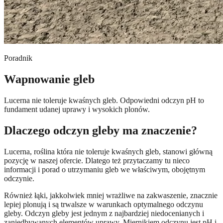
Poradnik
Wapnowanie gleb
Lucerna nie toleruje kwaśnych gleb. Odpowiedni odczyn pH to
fundament udanej uprawy i wysokich plonów.
Dlaczego odczyn gleby ma znaczenie?
Lucerna, roślina która nie toleruje kwaśnych gleb, stanowi główną
pozycję w naszej ofercie. Dlatego też przytaczamy tu nieco
informacji i porad o utrzymaniu gleb we właściwym, obojętnym
odczynie.
Również łąki, jakkolwiek mniej wrażliwe na zakwaszenie, znacznie
lepiej plonują i są trwalsze w warunkach optymalnego odczynu
gleby. Odczyn gleby jest jednym z najbardziej niedocenianych i
zaniedbywanych elementów uprawy. Miernikiem odczynu jest pH i