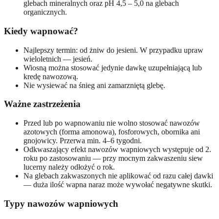
glebach mineralnych oraz pH 4,5 – 5,0 na glebach
organicznych.
Kiedy wapnować?
Najlepszy termin: od żniw do jesieni. W przypadku upraw
wieloletnich — jesień.
Wiosną można stosować jedynie dawkę uzupełniającą lub
kredę nawozową.
Nie wysiewać na śnieg ani zamarzniętą glebę.
Ważne zastrzeżenia
Przed lub po wapnowaniu nie wolno stosować nawozów
azotowych (forma amonowa), fosforowych, obornika ani
gnojowicy. Przerwa min. 4–6 tygodni.
Odkwaszający efekt nawozów wapniowych występuje od 2.
roku po zastosowaniu — przy mocnym zakwaszeniu siew
lucerny należy odłożyć o rok.
Na glebach zakwaszonych nie aplikować od razu całej dawki
— duża ilość wapna naraz może wywołać negatywne skutki.
Typy nawozów wapniowych