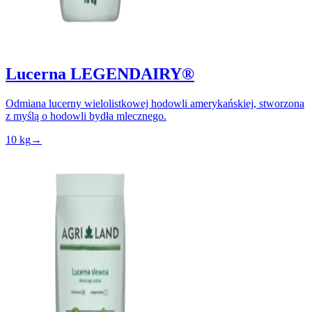
Lucerna LEGENDAIRY®
Odmiana lucerny wielolistkowej hodowli amerykańskiej, stworzona
z myślą o hodowli bydła mlecznego.
10 kg
→