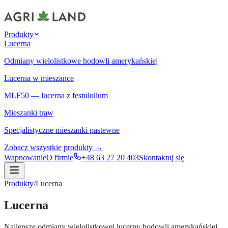
Produkty
Lucerna
Odmiany wielolistkowe hodowli amerykańskiej
Lucerna w mieszance
MLF50 — lucerna z festulolium
Mieszanki traw
Specjalistyczne mieszanki pastewne
Zobacz wszystkie produkty →
Wapnowanie
O firmie
+48 63 27 20 403
Skontaktuj się
Produkty
/
Lucerna
Lucerna
Najlepsze odmiany wielolistkowej lucerny hodowli amerykańskiej,