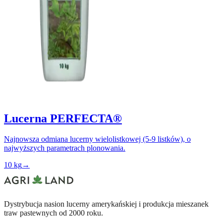
Lucerna PERFECTA®
Najnowsza odmiana lucerny wielolistkowej (5-9 listków), o
najwyższych parametrach plonowania.
10 kg
→
Dystrybucja nasion lucerny amerykańskiej i produkcja mieszanek
traw pastewnych od 2000 roku.