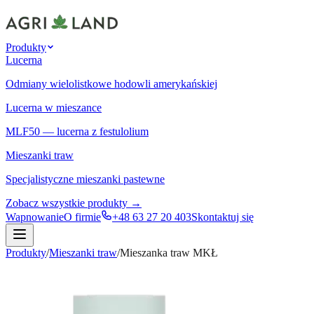
Produkty
Lucerna
Odmiany wielolistkowe hodowli amerykańskiej
Lucerna w mieszance
MLF50 — lucerna z festulolium
Mieszanki traw
Specjalistyczne mieszanki pastewne
Zobacz wszystkie produkty →
Wapnowanie
O firmie
+48 63 27 20 403
Skontaktuj się
Produkty
/
Mieszanki traw
/
Mieszanka traw MKŁ